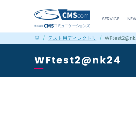
SERVICE
NE
テスト用ディレクトリ
WFtest2@nk
/
/
WFtest2@nk24